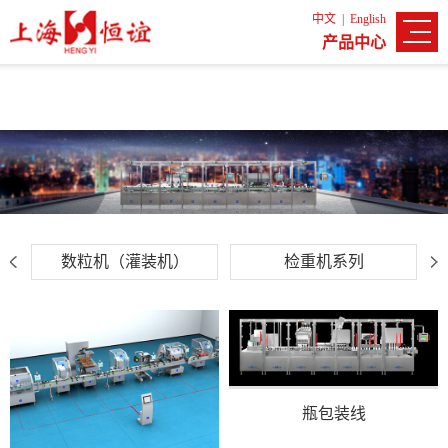
中文
|
English
产品中心
列
数粒机（灌装机）
检重机系列
1
2
3
4
5
瓶包装线
6
7